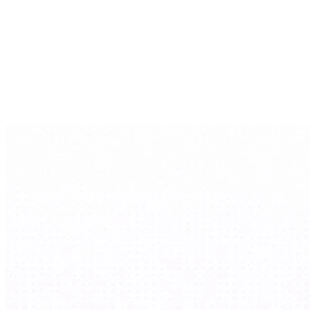
Digitalisierungs- und Softwareprojekte sind
förderfähig – etwa über die dauerhafte KfW-
Finanzierungslinie für Digitalisierung und Innovation.
InnoGE als Umsetzungspartner
: Ganzheitlicher
Ansatz von Analyse über Strategie bis zur
Entwicklung individueller, förderfähiger Software –
unterstützt durch KI-gestützte Entwicklung für
Qualität, Tempo und Budgettreue.