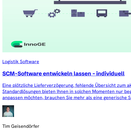
Logistik Software
SCM-Software entwickeln lassen – individuell
Eine plötzliche Lieferverzögerung, fehlende Übersicht zum
Standardlösungen bieten Ihnen in solchen Momenten nur begr
anpassen möchten, brauchen Sie mehr als eine generische 
Tim Geisendörfer