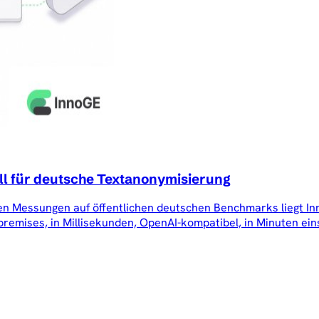
l für deutsche Textanonymisierung
eren Messungen auf öffentlichen deutschen Benchmarks liegt 
premises, in Millisekunden, OpenAI-kompatibel, in Minuten ein